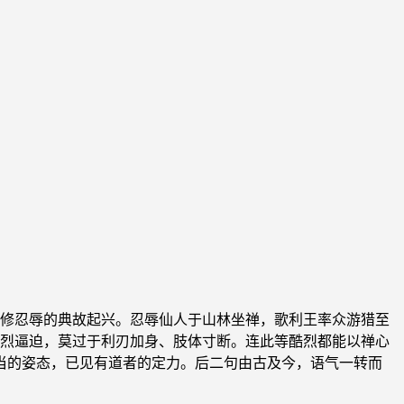
修忍辱的典故起兴。忍辱仙人于山林坐禅，歌利王率众游猎至
烈逼迫，莫过于利刃加身、肢体寸断。连此等酷烈都能以禅心
承当的姿态，已见有道者的定力。后二句由古及今，语气一转而