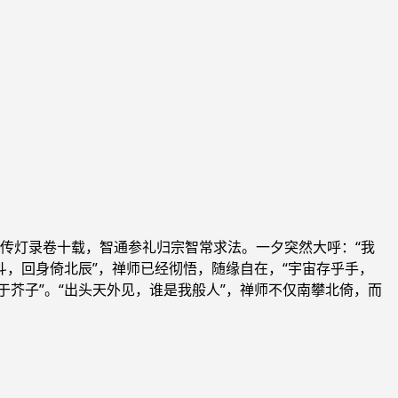
传灯录卷十载，智通参礼归宗智常求法。一夕突然大呼：“我
斗，回身倚北辰”，禅师已经彻悟，随缘自在，“宇宙存乎手，
芥子”。“出头天外见，谁是我般人”，禅师不仅南攀北倚，而