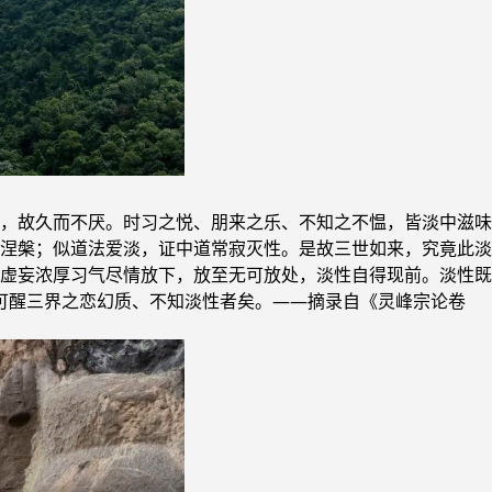
，故久而不厌。时习之悦、朋来之乐、不知之不愠，皆淡中滋味
涅槃；似道法爱淡，证中道常寂灭性。是故三世如来，究竟此淡
虚妄浓厚习气尽情放下，放至无可放处，淡性自得现前。淡性既
！可醒三界之恋幻质、不知淡性者矣。——摘录自《灵峰宗论卷