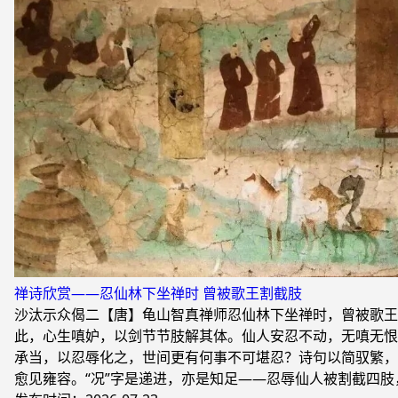
禅诗欣赏——忍仙林下坐禅时 曾被歌王割截肢
沙汰示众偈二【唐】龟山智真禅师忍仙林下坐禅时，曾被歌王
此，心生嗔妒，以剑节节肢解其体。仙人安忍不动，无嗔无恨
承当，以忍辱化之，世间更有何事不可堪忍？诗句以简驭繁，
愈见雍容。“况”字是递进，亦是知足——忍辱仙人被割截四