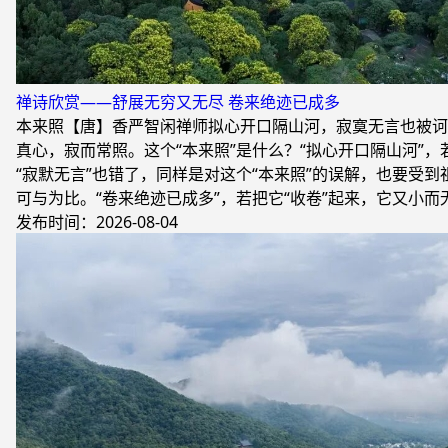
禅诗欣赏——舒展无穷又无尽 卷来绝迹已成多
本来照【唐】香严智闲禅师拟心开口隔山河，寂寞无言也被诃
真心，寂而常照。这个“本来照”是什么？“拟心开口隔山河”，
“寂默无言”也错了，同样是对这个“本来照”的误解，也要受
可与为比。“卷来绝迹已成多”，若把它“收卷”起来，它又小
发布时间：2026-08-04