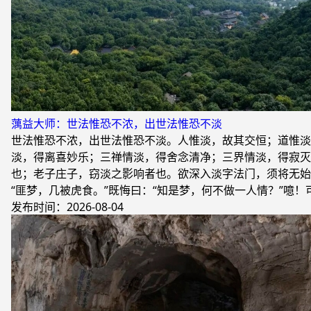
蕅益大师：世法惟恐不浓，出世法惟恐不淡
世法惟恐不浓，出世法惟恐不淡。人惟淡，故其交恒；道惟淡
淡，得离喜妙乐；三禅情淡，得舍念清净；三界情淡，得寂灭
也；老子庄子，窃淡之影响者也。欲深入淡字法门，须将无始
“匪梦，几被虎食。”既悔曰：“知是梦，何不做一人情？”噫
发布时间：2026-08-04