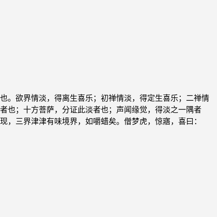
也。欲界情淡，得离生喜乐；初禅情淡，得定生喜乐；二禅情
者也；十方菩萨，分证此淡者也；声闻缘觉，得淡之一隅者
现，三界津津有味境界，如嚼蜡矣。僧梦虎，惊寤，喜曰：