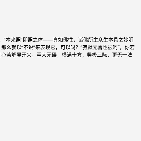
，“本来照”即照之体——真如佛性，诸佛所主众生本具之妙明
那么就以“不说”来表现它，可以吗？“寂默无言也被呵”，你若
明真心若舒展开来，至大无碍，横满十方，竖极三际，更无一法