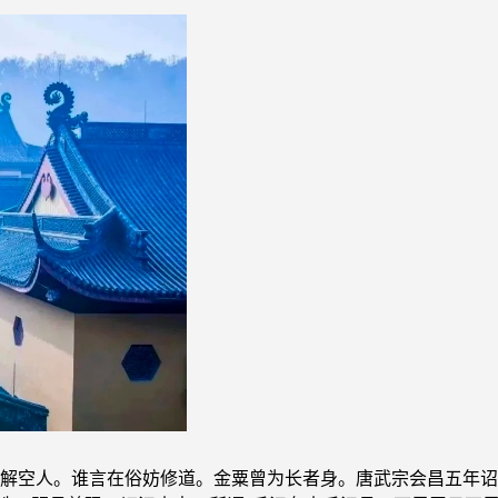
解空人。谁言在俗妨修道。金粟曾为长者身。唐武宗会昌五年诏