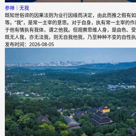
参禅｜无我
既知世俗谛的因果法则为业行因缘而决定，由此而推之假有如
等。“我”，是常一主宰的意思。对于自身，执有常一主宰的
于他有情执有我体，谓之他我。但观察思维人身，是由色、受
既无人我，亦无法我，则无自我他我，乃至种种不变的自性执
发布时间：2026-08-05