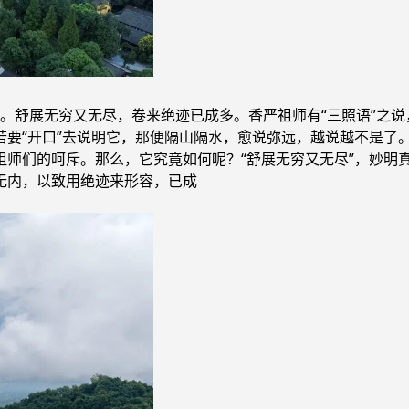
。舒展无穷又无尽，卷来绝迹已成多。香严祖师有“三照语”之说
若要“开口”去说明它，那便隔山隔水，愈说弥远，越说越不是了。
到祖师们的呵斥。那么，它究竟如何呢？“舒展无穷又无尽”，妙
而无内，以致用绝迹来形容，已成