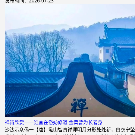
发布时间：2026-07-23
禅诗欣赏——谁言在俗妨修道 金粟曾为长者身
沙汰示众偈一【唐】龟山智真禅师明月分形处处新，白衣宁坠