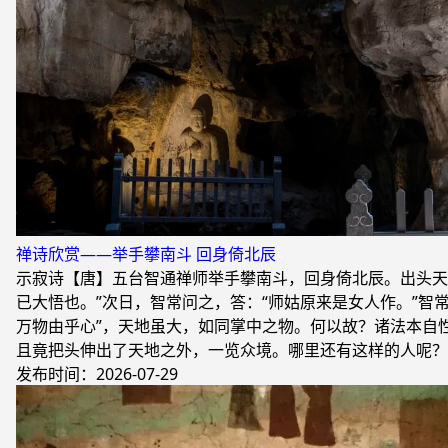
禅诗欣赏——举手攀南斗 回身倚北辰
示寂诗【唐】五台智通禅师举手攀南斗，回身倚北辰。出头天
已大悟也。”次日，智常问之，答：“师姑原来是女人作。”智
万物由乎心”，天地虽大，如同掌中之物。何以故？诸法本自性
且竟把头伸出了天地之外，一览众境。哪里还有这样的人呢？
发布时间：2026-07-29