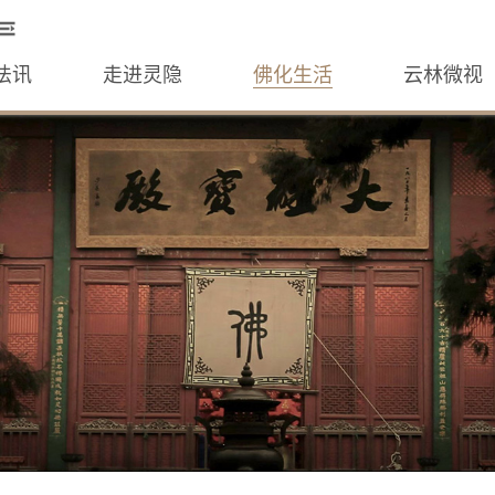
法讯
走进灵隐
佛化生活
云林微视