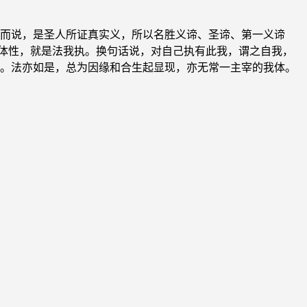
而说，是圣人所证真实义，所以名胜义谛、圣谛、第一义谛
的体性，就是法我执。换句话说，对自己执有此我，谓之自我，
。法亦如是，总为因缘和合生起显现，亦无常一主宰的我体。