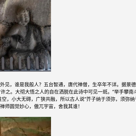
外见，谁是我般人？五台智通，唐代禅僧，生卒年不详。据景德
常许之。大彻大悟之人的自在洒脱在此诗中可见一斑。“举手攀南
空，小大无碍，广狭共融，所以古人说“芥子纳于须弥，须弥纳于
禅师圆觉妙心，傲兀宇宙，舍我其谁！