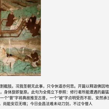
割截肢。况我圣朝无此事，只令休道亦何悲。开篇以释迦佛因地
，身体旋即复原。此句为全偈立下参照：修行者所能遭遇的最猛
一个“曾”字将典故推至古昔，一个“被”字点明受而不拒、安然
肢，尚能安忍无嗔；今日会昌法难未动刀剑，不过令僧人