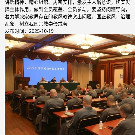
讲话精神，精心组织、周密安排，激发主人翁意识，切实发
挥主体作用，做到全员覆盖、全员参与。要坚持问题导向，
着力解决宗教界存在的教风教德突出问题，匡正教风，治理
乱象，树立我国宗教崇俭戒奢
发布时间：2025-10-19