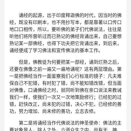
诵经的起源，出于印度释迦佛的时代，因当时的佛
经，既没有印刷本，也不用抄写本，都是靠著以口传口
地口口相传，所以，要听佛的弟子们代佛说法，往往是
听他们将所曾听过而已熟记的佛经背诵出来，自己要想
熟记某一部佛经，也得下功夫把它背诵出来，到后来，
诵经便成了学习佛法和宣传佛法的基本工作。
但是，佛教徒为何要把某一部经，诵到烂熟之后，
还要在佛像之前一遍又一遍地诵呢？这有两层理由。第
一是把佛经当作一面鉴察我们心行标准的镜子：凡夫难
保自己不犯错，有时犯了错，尚不能知错改错，但当面
对佛像，口诵佛经之时，就同听到佛在亲口说法来教诫
我们一样，使我们一次又一次地策励修行；已经犯的过
错，赶快改正，尚未犯的过错，决心不犯，已经修的善
功，努力增加、尚未修的善功，立志去修。
第二是将诵经当作代佛说法的神圣使命：佛法的主
要对象是人，除人之外，六道众生之中，尚有天、神、