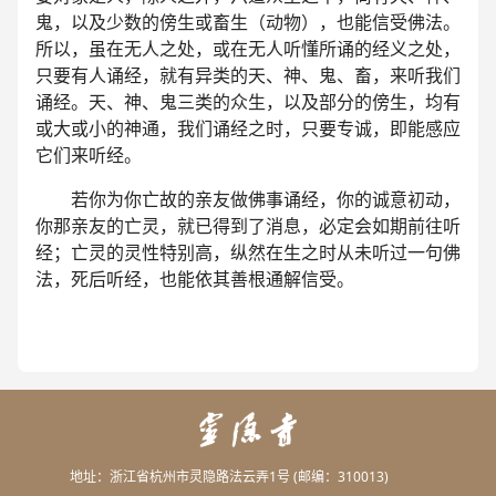
鬼，以及少数的傍生或畜生（动物），也能信受佛法。
所以，虽在无人之处，或在无人听懂所诵的经义之处，
只要有人诵经，就有异类的天、神、鬼、畜，来听我们
诵经。天、神、鬼三类的众生，以及部分的傍生，均有
或大或小的神通，我们诵经之时，只要专诚，即能感应
它们来听经。
若你为你亡故的亲友做佛事诵经，你的诚意初动，
你那亲友的亡灵，就已得到了消息，必定会如期前往听
经；亡灵的灵性特别高，纵然在生之时从未听过一句佛
法，死后听经，也能依其善根通解信受。
地址：浙江省杭州市灵隐路法云弄1号 (邮编：310013)