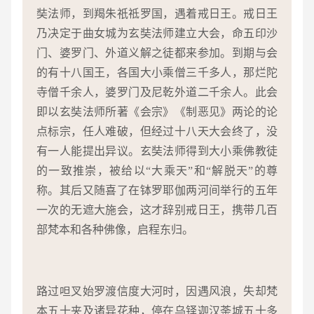
奘法师，到羯朱祇祗罗国，遇着戒日王。戒日王
乃决定于曲女城为玄奘法师建立大会，命五印沙
门、婆罗门、外道义解之徒都来参加。到期与会
的有十八国王，各国大小乘僧三千多人，那烂陀
寺僧千余人，婆罗门及尼乾外道二千余人。此会
即以玄奘法师所著《会宗》《制恶见》两论的论
点标宗，任人难破，但经过十八天大会终了，没
有一人能提出异议。玄奘法师得到大小乘佛教徒
的一致推崇，被给以“大乘天”和“解脱天”的尊
称。其后又随喜了在钵罗耶伽两河间举行的五年
一次的无遮大施会，这才辞别戒日王，携带几百
部梵本和各种佛像，启程东归。
路过呾叉始罗渡信度大河时，因遇风浪，失却梵
本五十夹及诸异花种，停在乌铎迦汉荼城五十多