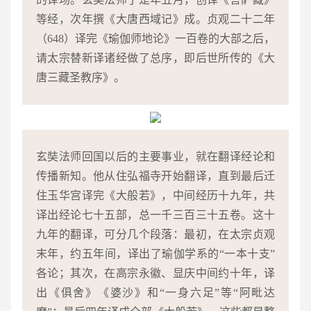
等经，次年撰《大唐西域记》成。贞观二十二年
（648）译完《瑜伽师地论》一百卷的大部之后，
请太宗替新译诸经做了总序，即后世所传的《大
唐三藏圣教序》。
玄奘法师回国以后的主要事业，就在翻译经论和
传播新知。他从住弘福寺开始翻译，直到最后迁
住玉华宫译完《大般若》，中间经历十九年，共
译出经论七十五部，总一千三百三十五卷。这十
九年的翻译，可分几个段落：最初，在太宗贞观
末年，约五年间，译出了瑜伽学系的“一本十支”
各论；其次，在高宗永徽、显庆中间约十年，译
出《俱舍》《婆沙》和“一身六足”等“阿毗达