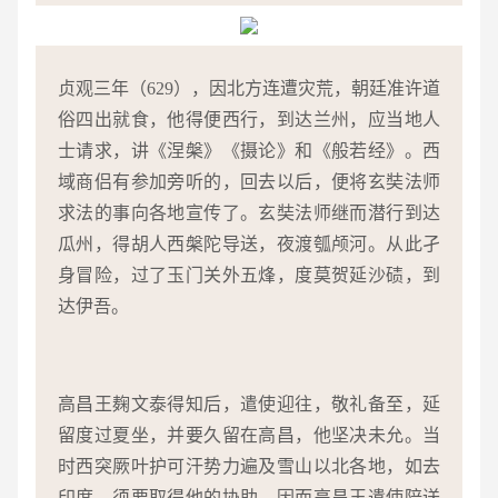
贞观三年（629），因北方连遭灾荒，朝廷准许道
俗四出就食，他得便西行，到达兰州，应当地人
士请求，讲《涅槃》《摄论》和《般若经》。西
域商侣有参加旁听的，回去以后，便将玄奘法师
求法的事向各地宣传了。玄奘法师继而潜行到达
瓜州，得胡人西槃陀导送，夜渡瓠颅河。从此孑
身冒险，过了玉门关外五烽，度莫贺延沙碛，到
达伊吾。
高昌王麹文泰得知后，遣使迎往，敬礼备至，延
留度过夏坐，并要久留在高昌，他坚决未允。当
时西突厥叶护可汗势力遍及雪山以北各地，如去
印度，须要取得他的协助，因而高昌王遣使陪送