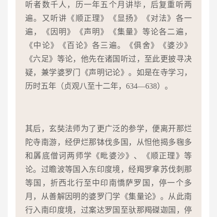
听者数千人，历一年五个月讲毕，后复重听两
遍。又听讲《顺正理》《显扬》《对法》各一
遍，《因明》《声明》《集量》等论各二遍，
《中论》《百论》各三遍。《俱舍》《婆沙》
《六足》等论，他先在诸国听过，至此更披寻决
疑，兼学婆罗门《声明记论》。如是在寺学习，
历时五年（贞观八至十二年，634—638）。
其后，玄奘法师为了更广泛的参学，便离开那烂
陀寺南游，经伊烂那钵伐多国，从怛他揭多毱多
和羼底僧诃两师学《毗婆沙》、《顺正理》等
论。过瞻波等国入东印度境，经羯罗拿苏伐刺那
等国，折西北行至中印南憍萨罗国，停一个多
月，从善解因明的婆罗门学《集量论》。从此南
行入南印度境，过案达罗国至驮那羯磔迦国，停