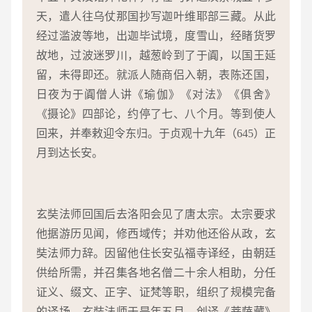
天，遣人往乌仗那国抄写迦叶维耶部三藏。从此
经过滥波等地，出迦毕试境，度雪山，经睹货罗
故地，过波迷罗川，越葱岭到了于阗，以国王延
留，未得即还。就派人随商侣入朝，表陈还国，
日夜为于阗僧人讲《瑜伽》《对法》《俱舍》
《摄论》四部论，约停了七、八个月。等到使人
回来，并奉敕迎令东归。于贞观十九年（645）正
月到达长安。
玄奘法师回国后去洛阳会见了唐太宗。太宗要求
他据游历见闻，修西域传；并劝他还俗从政，玄
奘法师力辞。因留他住长安弘福寺译经，由朝廷
供给所需，并召集各地名僧二十余人相助，分任
证义、缀文、正字、证梵等职，组织了规模完备
的译场。玄奘法师于是年五月，创译《菩萨藏》