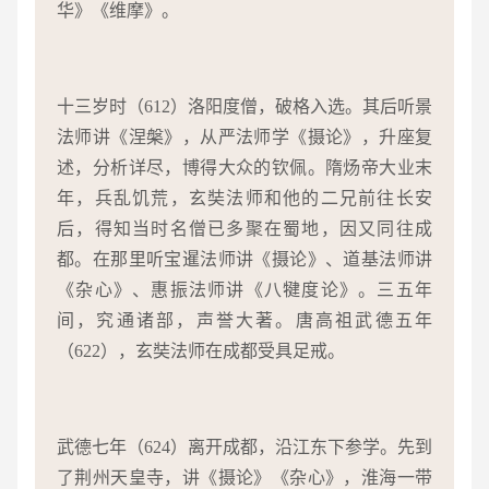
华》《维摩》。
十三岁时（612）洛阳度僧，破格入选。其后听景
法师讲《涅槃》，从严法师学《摄论》，升座复
述，分析详尽，博得大众的钦佩。隋炀帝大业末
年，兵乱饥荒，玄奘法师和他的二兄前往长安
后，得知当时名僧已多聚在蜀地，因又同往成
都。在那里听宝暹法师讲《摄论》、道基法师讲
《杂心》、惠振法师讲《八犍度论》。三五年
间，究通诸部，声誉大著。唐高祖武德五年
（622），玄奘法师在成都受具足戒。
武德七年（624）离开成都，沿江东下参学。先到
了荆州天皇寺，讲《摄论》《杂心》，淮海一带