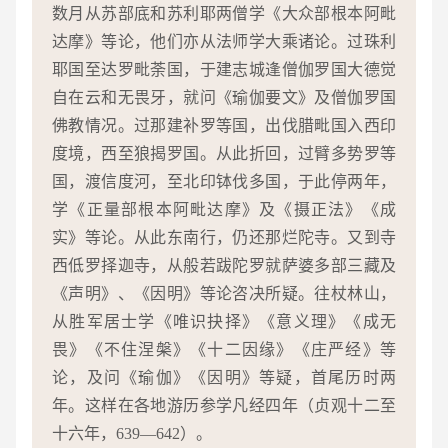
数月从苏部底和苏利耶两僧学《大众部根本阿毗
达摩》等论，他们亦从法师学大乘诸论。过珠利
耶国至达罗毗荼国，于建志城逢僧伽罗国大德觉
自在云和无畏牙，就问《瑜伽要文》及僧伽罗国
佛教情况。过那建补罗等国，出伐腊毗国入西印
度境，西至狼揭罗国。从此折回，过臂多势罗等
国，渡信度河，至北印钵伐多国，于此停两年，
学《正量部根本阿毗达摩》及《摄正法》《成
实》等论。从此东南行，仍还那烂陀寺。又到寺
西低罗择迦寺，从般若跋陀罗就萨婆多部三藏及
《声明》、《因明》等论咨决所疑。往杖林山，
从胜军居士学《唯识抉择》《意义理》《成无
畏》《不住涅槃》《十二因缘》《庄严经》等
论，及问《瑜伽》《因明》等疑，首尾历时两
年。这样在各地游历参学凡经四年（贞观十二至
十六年，639—642）。