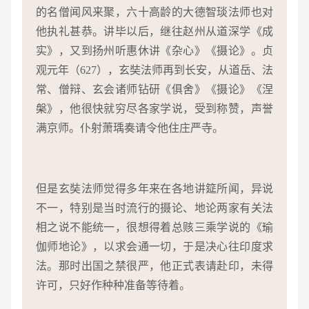
的名僧闻风来聚，六十高龄的大德智琰法师也对
他执礼甚恭。讲毕以后，继往赵州从道深学《成
实》，又到扬州听惠休讲《杂心》《摄论》。贞
观元年（627），玄奘法师再到长安，从道岳、法
常、僧辩、玄会诸师钻研《俱舍》《摄论》《涅
槃》，他很快就穷尽各家学说，受到称赞，声誉
满京师。仆射萧瑀奏请令他住庄严寺。
但是玄奘法师觉得多年来在各地讲筵所闻，异说
不一，特别是当时流行的摄论、地论两家有关法
相之说不能统一，很想得着总赅三乘学说的《瑜
伽师地论》，以求会通一切，于是决心往印度求
法。那时出国之禁很严，他正式表请赴印，未得
许可，只好作种种准备等待着。