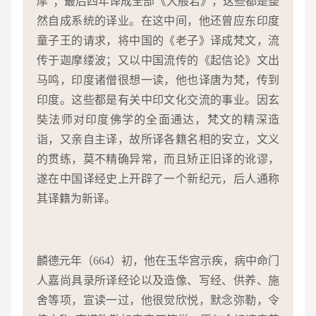
摩”；最后四年译成全部《大般若》，这些都是整
然自成系统的译业。在这中间，他还曾应东印度
童子王的请求，将中国的《老子》译成梵文，流
传于迦摩缕波；又以中国流传的《起信论》文出
马鸣，印度诸僧很想一读，他也译唐为梵，传到
印度。这些都是有关中印文化交流的事业。因玄
奘法师对印度佛学的全面通达，梵文的精深造
诣，又亲自主译，故所译各籍名相的安立，文义
的贯练，莫不精确异常，而且矫正旧译的讹谬，
遂在中国译经史上开辟了一个新纪元，后人通称
其译籍为新译。
麟德元年（664）初，他在玉华宫示疾，病中命门
人嘉尚具录所译经论以及造像、写经、供养、施
舍等项，宣读一过，他很觉欣悦，默念弥勒，令