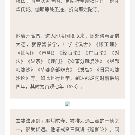
穆佉等国至吠舍厘国，更南行至摩揭陀国，巡礼
华氏城、伽耶等处圣迹，折向那烂陀寺。
他离开高昌，进入印度国境以来，随处遇着高僧
大德，就停留参学，广学《俱舍》《顺正理》
《因明》《声明》《经百论》《广百论》《对
法》《显宗》《理门》《众事分毗婆沙》《经部
毗婆沙》《萨婆多部辨真》《发智》《日胄毗婆
沙论》等。如此且行且学，到达那烂陀时前后约
四年，其时为贞观七年（633）。
玄奘法师到了那烂陀寺，被推为通三藏的十德之
一，很受优遇。他请戒贤三藏讲《瑜伽论》，同