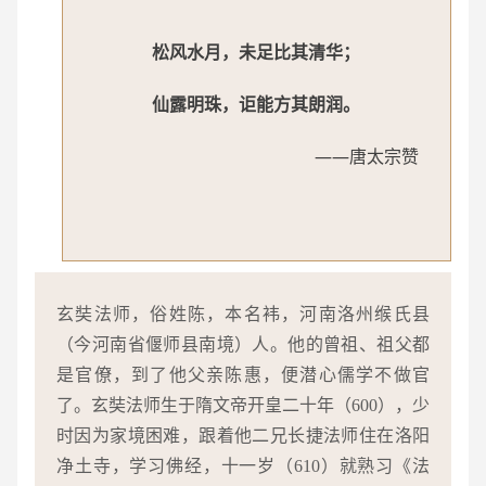
松风水月，未足比其清华；
仙露明珠，讵能方其朗润。
——唐太宗赞
玄奘法师，俗姓陈，本名袆，河南洛州缑氏县
（今河南省偃师县南境）人。他的曾祖、祖父都
是官僚，到了他父亲陈惠，便潜心儒学不做官
了。玄奘法师生于隋文帝开皇二十年（600），少
时因为家境困难，跟着他二兄长捷法师住在洛阳
净土寺，学习佛经，十一岁（610）就熟习《法