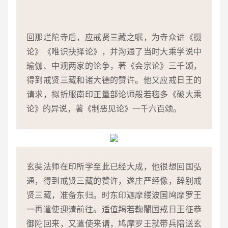
回那烂陀寺后，应戒贤三藏之嘱，为寺众讲《摄
论》《唯识抉择论》，并沟通了当时大乘学说中
瑜伽、中观两家的论争，著《会宗论》三千颂，
得到戒贤三藏和诸大德的赞许。他又应戒日王的
请求，拟折服南印正量部论师般若毱多《破大乘
论》的异说，著《制恶见论》一千六百颂。
玄奘法师在印所学至此已经大成，他很想回国弘
通，得到戒贤三藏的赞许，遂庄严经像，辞别戒
贤三藏，准备东归。时东印迦摩缕波国鸠摩罗王
一再遣使迎请前往。适值羯若鞠闍国戒日王征恭
御陀回来，又遣使来请，鸠摩罗王就带兵陪送玄