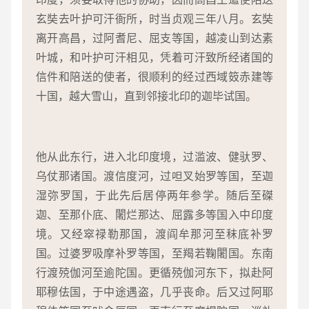
玄奘去叶护可汗衙所，时当贞观三年八月。玄奘
离开高昌，过阿耆尼、屈支等国，越凌山到达素
叶城，和叶护可汗相见，凭着可汗致所经诸国的
信件和陪送的使者，很顺利的经过西域笯赤建等
十国，越大雪山，直到邻接北印的迦毕试国。
他从此东行，进入北印度境，过滥波、健驮罗、
乌仗那诸国。渡信度河，过呾叉始罗等国，至迦
湿弥罗国，于此先后居停两年参学。随后至磔
迦、至那仆底、闍烂那达、屈露多等国入中印度
境。又经窣禄勒那国，渡阎牟那河至秣底补罗
国。过婆罗吸摩补罗等国，至羯若鞠闍国。东南
行渡殑伽河至逾陀国。更循殑伽河东下，拟赴阿
耶穆佉国，于中途遇盗，几乎丧命。后又过阿耶