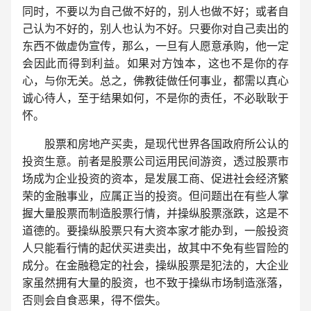
同时，不要以为自己做不好的，别人也做不好；或者自
己认为不好的，别人也认为不好。只要你对自己卖出的
东西不做虚伪宣传，那么，一旦有人愿意承购，他一定
会因此而得到利益。如果对方蚀本，这也不是你的存
心，与你无关。总之，佛教徒做任何事业，都需以真心
诚心待人，至于结果如何，不是你的责任，不必耿耿于
怀。
股票和房地产买卖，是现代世界各国政府所公认的
投资生意。前者是股票公司运用民间游资，透过股票市
场成为企业投资的资本，是发展工商、促进社会经济繁
荣的金融事业，应属正当的投资。但问题出在有些人掌
握大量股票而制造股票行情，并操纵股票涨跌，这是不
道德的。要操纵股票只有大资本家才能办到，一般投资
人只能看行情的起伏买进卖出，故其中不免有些冒险的
成分。在金融稳定的社会，操纵股票是犯法的，大企业
家虽然拥有大量的股资，也不致于操纵市场制造涨落，
否则会自食恶果，得不偿失。