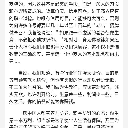
商榷的，因为这并不是必需的手段，而是一般人的习惯
和心理所造成的。货真价实、信用可靠，是工商界应有
的职业道德。也唯有信用可靠，才能够可大可久，否则
为何许多商号都要以几十年以至上百年的＂老店＂招牌
做号召？我曾经说过：＂如果跟一个虔诚的基督徒做生
意，不必担心他欺骗你。＂相对地，身为佛教徒如果还
会让人担心我们用欺骗手段以招徕顾客，这不仅不是佛
教徒的正确态度，甚至连一个小商人的基本观念都尚未
建立。
当然，我们知道，有些行业往往漫天要价，目的是
等着顾客就地还价；但也有类似的行业却以老少无欺、
不二价为号召的。我们做为佛教徒，应该带动风气，诚
实无欺。也许刚开始时，生意差一些，利润少一些，日
久之后，你的信誉就能为你赚钱。
一般中国人都有养儿防老、积谷防饥的心态；做生
意一本万利，想当然是为了使个人生活有保障，乃至为
子孙万代留下吃喝不完的余荫。但是，时代已经改变，