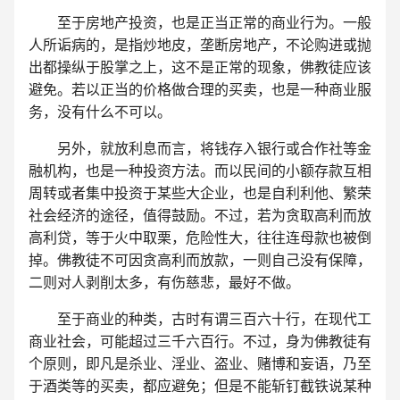
至于房地产投资，也是正当正常的商业行为。一般
人所诟病的，是指炒地皮，垄断房地产，不论购进或抛
出都操纵于股掌之上，这不是正常的现象，佛教徒应该
避免。若以正当的价格做合理的买卖，也是一种商业服
务，没有什么不可以。
另外，就放利息而言，将钱存入银行或合作社等金
融机构，也是一种投资方法。而以民间的小额存款互相
周转或者集中投资于某些大企业，也是自利利他、繁荣
社会经济的途径，值得鼓励。不过，若为贪取高利而放
高利贷，等于火中取栗，危险性大，往往连母款也被倒
掉。佛教徒不可因贪高利而放款，一则自己没有保障，
二则对人剥削太多，有伤慈悲，最好不做。
至于商业的种类，古时有谓三百六十行，在现代工
商业社会，可能超过三千六百行。不过，身为佛教徒有
个原则，即凡是杀业、淫业、盗业、赌博和妄语，乃至
于酒类等的买卖，都应避免；但是不能斩钉截铁说某种