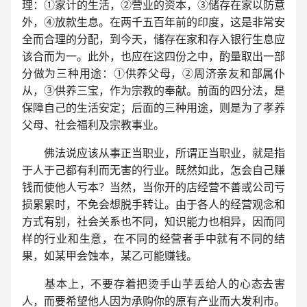
理：①家计的生活，②营业的资本，③储存在家以防意
外，④放款生息。在两千五百年前的印度，这是非常安
全而合理的分配，到今天，储存在家和存入银行生息应
该合而为一。此外，也应在这四份之中，酌量取出一部
分做为三种用途：①供养父母，②周济亲友和部属仆
从，③供养三宝，作为宗教的奉献。前面的四分法，是
保障自己的生活安定；后面的三种用途，则是为了孝养
父母、社会福利及宗教事业。
佛法说应该从事正当职业，所谓正当职业，就是指
于人于己都有利而无害的行业。既然如此，怎会自己赚
钱而使他人亏本？当然，当你开的店经营不善或公司亏
损累累时，不免会想脱手转让。由于各人的经营观念和
方式有别，社会关系也不同，知识能力也相异，因而同
样的行业和生意，在不同的经营者手中就有不同的结
果，如某甲会蚀本，某乙可能赚钱。
基本上，不要存着把烫手山芋丢给人的心态去害
人，而要希望他人因为承购你的原有产业而大发利市。