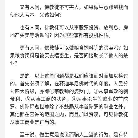
又有人问，佛教徒不可害人，如果做生意赚到钱而
使他人亏本，又该如何？
也有人问，佛教徒可以从事股票投资、放利息、房
地产买卖等活动吗？因为这些事都有投机性质。
更有人问，佛教徒可以做粮食饲料等的买卖吗？如
果粮食饲料是被买去喂畜生，是否间接助长了他人的杀
业？
是的，以上这些问题都是我们应该面对而加以检讨
的。首先必须了解，在释迦牟尼佛时代的印度，人民分
为四大阶级，亦即①宗教师的婆罗门，②从事军政的刹
帝利，③从事工商的吠舍，④从事杀生等贱业的首陀
罗。佛陀释迦世尊除了不鼓励从事首陀罗的职业之外，
其他都在容许的范围之内，而且加以赞叹，可见佛教徒
从事工商业是正当的。
至于说，做生意是说谎而骗人上当的行为，是有待