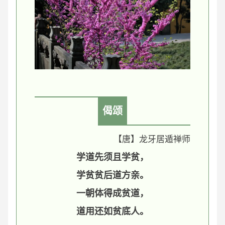
偈颂
【唐】龙牙居遁禅师
学道先须且学贫，
学贫贫后道方亲。
一朝体得成贫道，
道用还如贫底人。