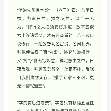
“学道先须且学贫”，《老子》云：“为学日
益，为道日损，损之又损，以至于无
为。”修行之人必须安贫乐道，放下五欲
六尘等诸烦恼，才有可商量处。若一边口
说修行，一边妄想功名富贵、名闻利养，
则纵使做得千百“佛事”，终究与道相悖。
又“贫”字含无穷妙意，禅定静坐之中，日
夜反观，照见五蕴皆空，丝毫不挂，反观
自我则廓然无存，“撒手到家人不识，更
无一物献遵堂”。
“学贫贫后道方亲”，学者只有顿悟五蕴性