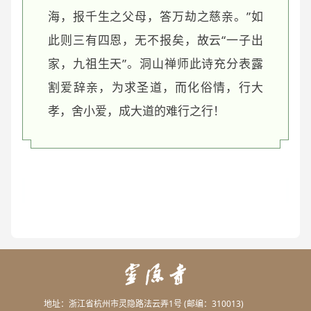
海，报千生之父母，答万劫之慈亲。”如
此则三有四恩，无不报矣，故云“一子出
家，九祖生天”。洞山禅师此诗充分表露
割爱辞亲，为求圣道，而化俗情，行大
孝，舍小爱，成大道的难行之行！
地址：浙江省杭州市灵隐路法云弄1号 (邮编：310013)