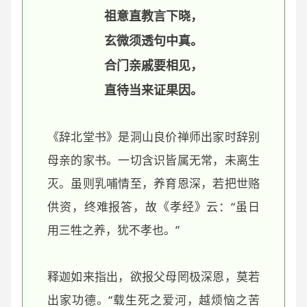
祖意直教言下晓，
玄微须透句中真。
合门亲戚要相见，
直待当来证果因。‌‌
《辞北堂书》是洞山良价禅师出家时辞别
母亲的家书。一切含识皆属无常，未离生
灭。虽则乳哺情至，养育恩深，若把世赂
供资，终难报答，故《孝经》云：“虽日
用三牲之养，犹不孝也。”
释迦如来指出，欲报父母罔极深恩，莫若
出家功德。“载生死之爱河，越烦恼之苦