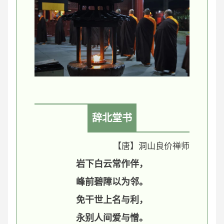
辞北堂书
【唐】洞山良价禅师
岩下白云常作伴，
峰前碧障以为邻。
免干世上名与利，
永别人间爱与憎。