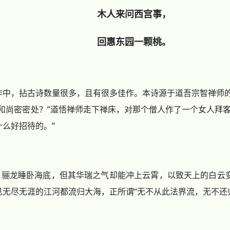
木人来问西宫事，
回惠东园一颗桃。
作中，拈古诗数量很多，且有很多佳作。本诗源于道吾宗智禅师
和尚密密处？”道悟禅师走下禅床，对那个僧人作了一个女人拜客
么好招待的。”
，骊龙睡卧海底，但其华瑞之气却能冲上云霄，以致天上的白云变
见无尽无涯的江河都流归大海，正所谓“无不从此法界流，无不还