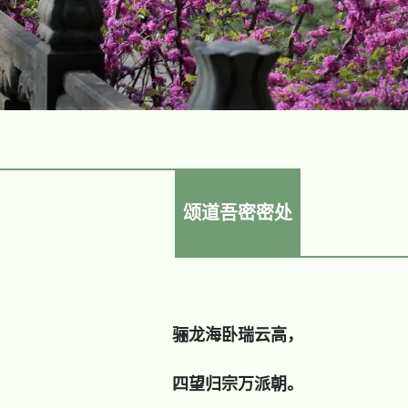
颂道吾密密处
骊龙海卧瑞云高，
四望归宗万派朝。