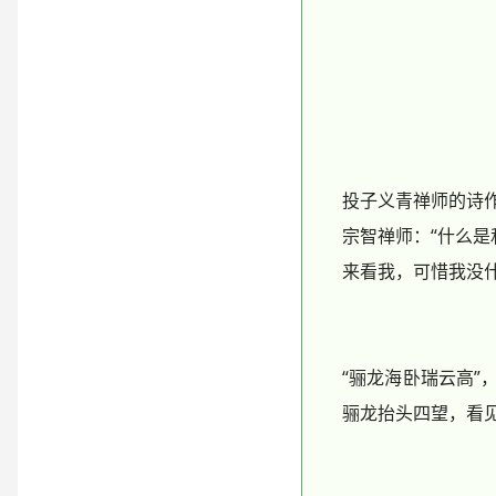
投子义青禅师的诗
宗智禅师：“什么是
来看我，可惜我没什
“骊龙海卧瑞云高”
骊龙抬头四望，看