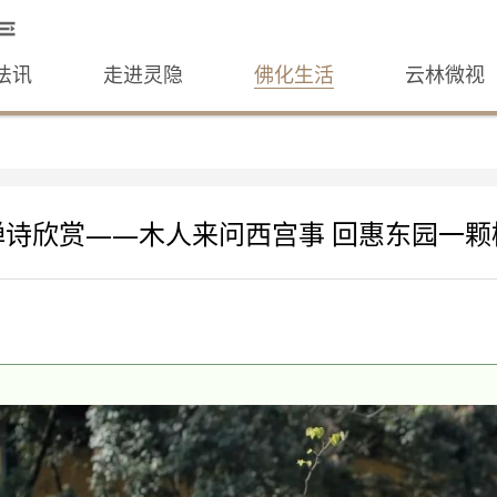
法讯
走进灵隐
佛化生活
云林微视
禅诗欣赏——木人来问西宫事 回惠东园一颗