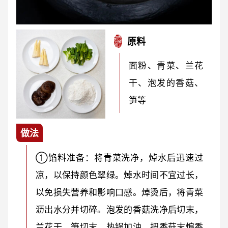
原料
面粉、青菜、兰花
干、泡发的香菇、
笋等
做法
①馅料准备：将青菜洗净，焯水后迅速过
凉，以保持颜色翠绿。焯水时间不宜过长，
以免损失营养和影响口感。焯烫后，将青菜
沥出水分并切碎。泡发的香菇洗净后切末，
兰花干、笋切末。热锅加油，把香菇末煸香