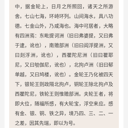
中，据金轮上，日月之所照回，诸天之所游
舍。七山七海，环峙环列。山间海水，具八功
德。七金山外，乃咸海也。海中可居者，大略
有四洲焉：东毗提诃洲（旧曰弗婆提，又曰弗
于逮，讹也），南赡部洲（旧曰阎浮提洲，又
曰剡浮洲，讹也），西瞿陀尼洲（旧曰瞿耶
尼，又曰劬伽尼，讹也），北拘卢洲（旧曰郁
单越，又曰鸠楼，讹也）。金轮王乃化被四天
下，银轮王则政隔北拘卢，铜轮王除北拘卢及
西瞿陀尼，铁轮王则惟赡部洲。夫轮王者，将
即大位，随福所感，有大轮宝，浮空来应。感
有金、银、铜、铁之异，境乃四、三、二、一
之差，因其先瑞，即以为号。