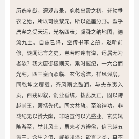
历选皇猷，遐观帝录，庖羲出震之初，轩辕垂
衣之始，所以司牧黎元，所以疆画分野。暨乎
唐尧之受天运，光格四表；虞舜之纳地图，德
流九土。自兹已降，空传书事之册，逖听前
修，徒闻记言之史，岂若时逢有道，运属无为
者欤？我大唐御极则天，乘时握纪，一六合而
光宅，四三皇而照临。玄化滂流，祥风遐扇，
同乾坤之覆载，齐风雨之鼓润。与夫东夷入
贡，西戎即叙，创业垂统，拨乱反正，固以跨
越前王，囊括先代。同文共轨，至治神功，非
载纪无以赞大猷，非昭宣何以光盛业。玄奘辄
随游至，举其风土，虽未考方辨俗，信已越五
逾三。含生之俦，咸被凯泽；能言之类，莫不