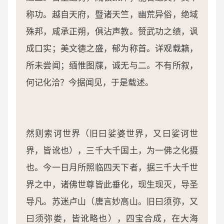
称功。越自天府，暨诸天竺，幽荒异俗，绝域
殊邦，咸承正朔，俱沾声教。赞武功之绩，讽
成口实；美文德之盛，郁为称首。详观载籍，
所未尝闻；缅惟图牒，诚无与二。不有所叙，
何记化洽？今据闻见，于是载述。
然则索诃世界（旧曰娑婆世界，又曰娑诃世
界，皆讹也），三千大千国土，为一佛之化摄
也。今一日月所照临四天下者，据三千大千世
界之中，诸佛世尊皆此垂化，现生现灭，导圣
导凡。苏迷卢山（唐言妙高山。旧曰须弥，又
曰须弥娄，皆讹略也），四宝合成，在大海