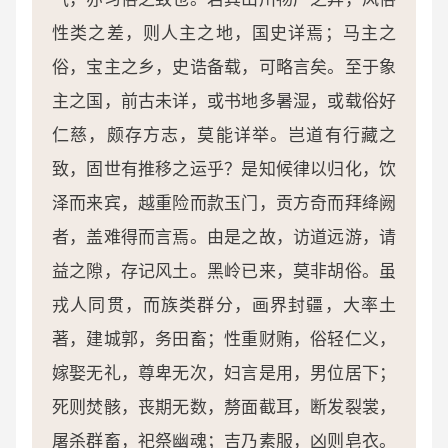
性类之差，则人主之地，国史详焉；马主之
俗，宝主之乡，史诰备载，可略言矣。至于象
主之国，前古未详，或书地多暑湿，或载俗好
仁慈，颇存方志，莫能详举。岂道有行藏之
致，固世有推移之运乎？是知候律以归化，饮
泽而来宾，越重险而款玉门，贡方奇而拜绛阙
者，盖难得而言焉。由是之故，访道远游，请
益之隙，存记风土。黑岭已来，莫非胡俗。虽
戎人同贯，而族类群分，画界封疆，大率土
著，建城郭，务田畜；性重财贿，俗轻仁义，
嫁娶无礼，尊卑无次，妇言是用，男位居下；
死则焚骸，丧期无数，剺面截耳，断发裂裳，
屠杀群畜，祀祭幽魂；吉乃素服，凶则皂衣。