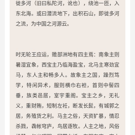
徙多河（旧曰私陀河，讹也），绕池一匝，入
东北海。或曰潜流地下，出积石山，即徙多河
之流，为中国之河源云。
时无轮王应运，赡部洲地有四主焉：南象主则
暑湿宜象，西宝主乃临海盈宝，北马主寒劲宜
马，东人主和畅多人。故象主之国，躁烈笃
学，特闲异术，服则横巾右袒，首则中髻四
垂，族类邑居，室宇重阁。宝主之乡，无礼
义，重财贿，短制左衽，断发长髭，有城郭之
居，务殖货之利。马主之俗，天资犷暴，情忍
杀戮，毳帐穹庐，鸟居逐牧。人主之地，风俗