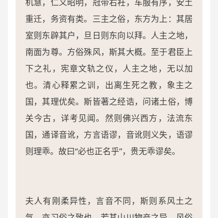
机慧，仁义昭明，冠带右衽，车服有序，安土
重迁，务资有类。三主之俗，东方为上：其居
室则东辟其户，旦日则东向以拜。人主之地，
南面为尊。方俗殊风，斯其大概。至于君臣上
下之礼，宪章文轨之仪，人主之地，无以加
也。清心释累之训，出离生死之教，象主之
国，其理优矣。斯皆著之经诰，问诸土俗，博
关今古，详考见闻。然则佛兴西方，法流东
国，通译音讹，方言语谬，音讹则义失，语谬
则理乖。故曰“必也正名乎”，贵无乖谬矣。
夫人有刚柔异性，言音不同，斯则系风土之
气，亦习俗之致也。若其山川物产之异，风俗