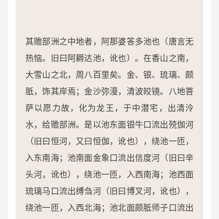
其赡部洲之中地者，阿那婆答多池也（唐言无
热恼。旧曰阿耨达池，讹也）。在香山之南，
大雪山之北，周八百里矣。金、银、琉璃、颇
胝，饰其岸焉；金沙弥漫，清波皎镜。八地菩
萨以愿力故，化为龙王，于中潜宅，出清泠
水，给赡部洲。是以池东面银牛口流出殑伽河
（旧曰恒河，又曰恒伽，讹也），绕池一匝，
入东南海；池南面金象口流出信度河（旧曰辛
头河，讹也），绕池一匝，入西南海；池西面
琉璃马口流出缚刍河（旧曰博叉河，讹也），
绕池一匝，入西北海；池北面颇胝师子口流出