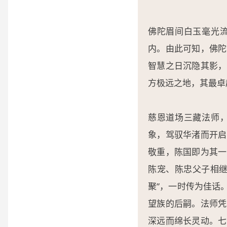
佛陀眉间白玉毫光
内。由此可知，佛陀
智慧之日沉隐其影，
方极远之地，其最卓
慈恩道场三藏法师
象，驾驭华渚而开启
敬重，陈国即为其一
陈宠、陈忠父子相继
聚”，一时传为佳话
望族的后嗣。法师凭
深远而绵长灵动。七