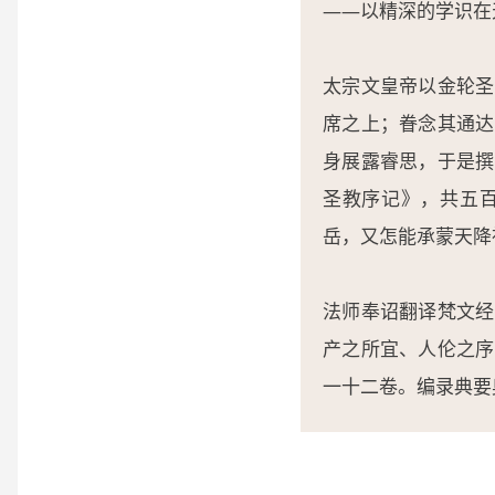
——以精深的学识在
太宗文皇帝以金轮圣
席之上；眷念其通达
身展露睿思，于是撰
圣教序记》，共五
岳，又怎能承蒙天降
法师奉诏翻译梵文经
产之所宜、人伦之序
一十二卷。编录典要