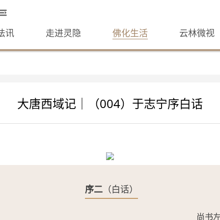
法讯
走进灵隐
佛化生活
云林微视
大唐西域记｜（004）于志宁序白话
序二
（白话）
尚书