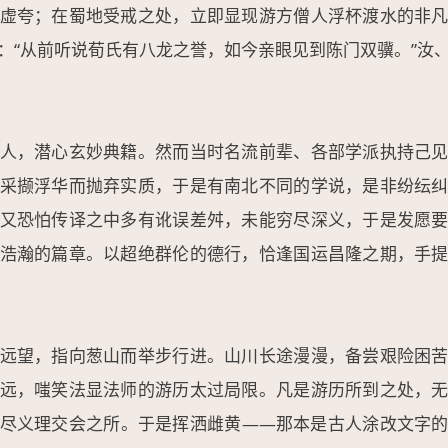
虚夸；在蜀地受戒之处，立即显现游方僧人浮杯渡水的非
：“从前听说荀氏有八龙之誉，如今亲眼见到陈门双骥。”汝
人，潜心玄妙典籍。然而当时名流前辈、各部学派执持己
采撷浮华而抛弃实质，于是有南北不同的学说，是非纷纭
又恐怕传译之中多有讹误差舛，未能穷尽深义，于是发愿
浩瀚的篇章。以超绝群伦的德行，恰逢国运昌隆之期，手
远望，指向葱山而举步行进。山川长途漫漫，备尝艰险困
远，嗤笑法显法师的游历太过局限。凡是游历所到之处，
尽义理交会之所。于是挥洒雌黄——那本是古人涂改文字