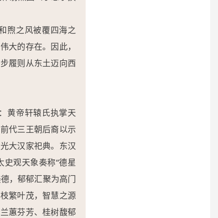
和煦之风被覆四海之
最伟大的存在。因此，
之步履则从东土迈向西
：黄帝轩辕氏执掌天
封前代三王朝后裔以示
业光大汉家祀典。东汉
太史观天象奏称“德星
美德，郁郁汇聚为高门
而枝繁叶茂，智慧之源
如兰蕙芬芳、桂树馥郁