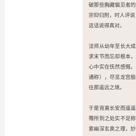
破那些胸藏偏见者的
宗仰归附，时人评说
这话说得真对。
法师从幼年至长大成
求末节而忘却根本，
心中实在怃然感慨。
通称），尽览龙宫般
往那遥远之境。
于是背离长安而遥遥
骞所到之处实不足称
索幽深玄奥之理，妙