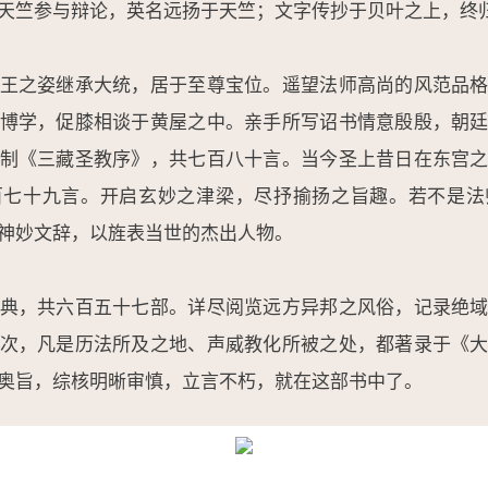
天竺参与辩论，英名远扬于天竺；文字传抄于贝叶之上，终
王之姿继承大统，居于至尊宝位。遥望法师高尚的风范品
博学，促膝相谈于黄屋之中。亲手所写诏书情意殷殷，朝
制《三藏圣教序》，共七百八十言。当今圣上昔日在东宫
百七十九言。开启玄妙之津梁，尽抒揄扬之旨趣。若不是法
神妙文辞，以旌表当世的杰出人物。
典，共六百五十七部。详尽阅览远方异邦之风俗，记录绝
次，凡是历法所及之地、声威教化所被之处，都著录于《
奥旨，综核明晰审慎，立言不朽，就在这部书中了。