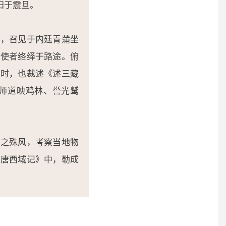
归于震旦。
格，召见于内廷青蒲坐
廷使者络绎于路途。俯
之时，也裁述《述三藏
师道映鸡林、誉光鹫
域之殊风，考察当地物
大唐西域记》中，勒成