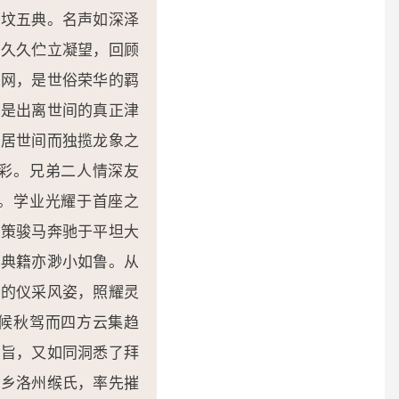
三坟五典。名声如深泽
而久久伫立凝望，回顾
罗网，是世俗荣华的羁
才是出离世间的真正津
身居世间而独揽龙象之
彩。兄弟二人情深友
。学业光耀于首座之
鞭策骏马奔驰于平坦大
国典籍亦渺小如鲁。从
怀的仪采风姿，照耀灵
候秋驾而四方云集趋
意旨，又如同洞悉了拜
故乡洛州缑氏，率先摧