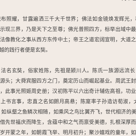
流布照耀，甘露遍洒三千大千世界；佛法如金镜焕发辉光，
示现三界，乃是天下之至尊；佛光普照四方，标举出域中
法像教化之事从西方东传中土；帝王之道宏阔宣明，大道
越的践行者便是玄奘。
，法名玄奘，俗家姓陈，先祖是颍川人。陈氏一族源远流长
源头；大舜宾服四方之门，奠定历山而崛起基业。周武王
，此事光照姬周史册；汉初陈平以六出奇计辅佐高祖，功
上书言事，忠直之名如朗月高悬；陈寔率子孙造访荀淑，
。如纵壑之鱼鳞次相随，如乘风之鸟比翼齐飞，世代相济的
借先世福庆而降生，含蕴中和之气而禀受美德，扎根深厚
岁开蒙之年，如朝霞飞举、明月初升；聚沙嬉戏的童年，