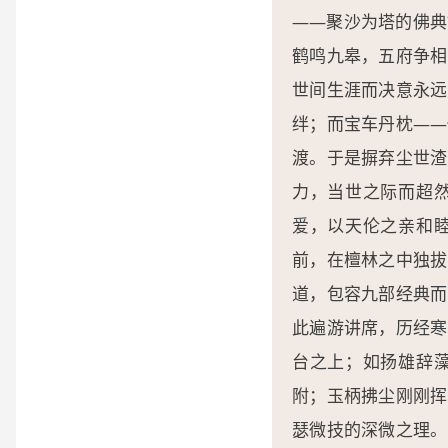
——聚沙为塔的佛典
鹤鸣九皋，五府争相
世间生涯而决意永远
绊；而宝车丹枕——
渡。于是摒弃尘世渣
力，当世之际而超
爱，以天伦之亲和
前，在檀林之中独拔
道，包容九部经典而
此遍游讲席，历经寒
台之上；如扬雄辞
附；玉柄拂尘刚刚挥
瑟微技的深微之理。