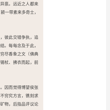
凡异禀。远近之人都来
、颍一带素来多奇士，
见，彼此交错争执，追
纠结。每每念及于此，
要穷尽香象之文（佛典
提锡杖、拂衣而起，前
苦。因而觉得博望侯张
无不穷究方言，镌刻求
的矿物，后指品评议论