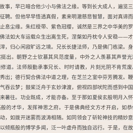
故事，早已暗合他少小与佛法之缘。等到长大成人，遍览
征聘。但他早早悟透真假，素来明澈慈悲智慧，面对真谛
止息尘缘。朱红绶带、紫色冠缨，诚然是三界之中华美的
佛法如大车运载众生出离生死，涅槃如丹枕令人安稳——
滓，归心闲寂旷远之境。兄长长捷法师，乃是佛门栋梁。
然挺出。朝野之士钦慕其风范度量，中外之人羡慕其声誉光
睦修道。法师殷勤承事兄长、时时请教，片刻光阴不肯荒废
秀出；德行契合佛法中道之理，在芝兰之室中芬芳腾发。
气吞云梦；鼓桨泛舟于玄妙津渡，俯视四部吠陀而感到中
来暑往。功业既成，才能亦备。至于那如夏侯玄般明月入
藻般的才华，发挥神思之府。于是佛典经文方才开启，如恭
动，如拨开迷雾而波涛相随。如同领会了斫轮神技的精妙
以倾瓶般的博学多闻，泛一叶虚舟而独自远行。于是，在