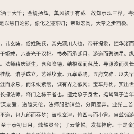
露洒于大千；金镜扬辉，薰风被于有截。故知示现三界，粤
是以慧日沦影，像化之迹东归；帝猷宏阐，大章之步西极。
，讳玄奘，俗姓陈氏，其先颍川人也。帝轩提象，控华渚
于姬载，六奇光于汉祀。书奏而承朗月，游道而聚德星。
。法师藉庆诞生，含和降德，结根深而䓲茂，导源浚而灵
桂馥。洎乎成立，艺殚坟素。九皋载响，五府交辟。以夫
涯而永息。而朱绂紫缨，诚有界之徽网；宝车丹枕，实出
长捷法师，释门之栋干者也。擅龙象于身世，挺鹙鹭于当
情深友爱，道睦天伦。法师服勤请益，分阴靡弃。业光上首
平道，包九部而吞梦；鼓枻玄津，俯四韦而小鲁。自兹徧
。至于泰初日月，烛耀灵台；子云鞶帨，发挥神府。于是金