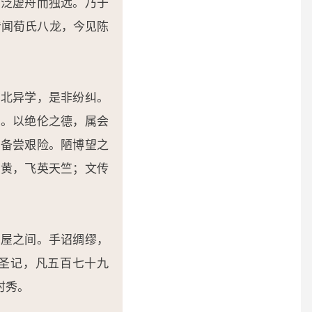
，泛虚舟而独远。乃于
昔闻荀氏八龙，今见陈
南北异学，是非纷纠。
目。以绝伦之德，属会
，备尝艰险。陋博望之
雌黄，飞英天竺；文传
黄屋之间。手诏绸缪，
圣记，凡五百七十九
时秀。