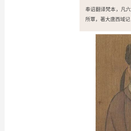
奉诏翻译梵本，凡六
所覃，著大唐西域记