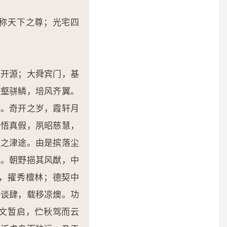
称天下之尊；光宅四
而开源；大舜宾门，基
纵壑骈鳞，培风齐翼。
长。奇开之岁，霞轩月
早悟真假，夙昭慈慧，
世之津途。由是摈落尘
年。朝野挹其风猷，中
，擢秀檀林；德契中
游谈肆，载移凉燠。功
文暂启，伫秋驾而云