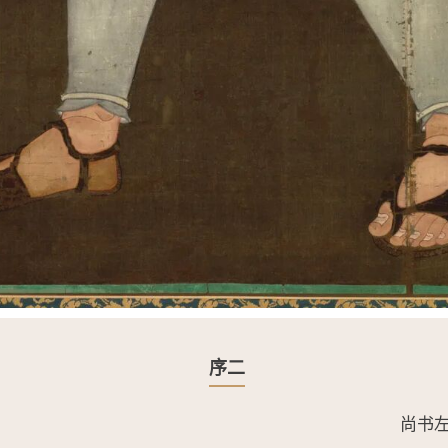
序二
尚书