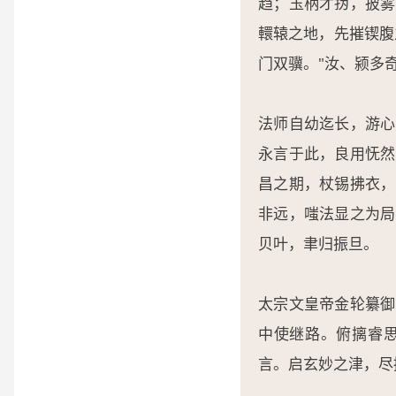
趋；玉柄才㧑，披雾
轘辕之地，先摧锲腹
门双骥。"汝、颍多
法师自幼迄长，游心
永言于此，良用怃然
昌之期，杖锡拂衣，
非远，嗤法显之为局
贝叶，聿归振旦。
太宗文皇帝金轮纂御
中使继路。俯摛睿
言。启玄妙之津，尽