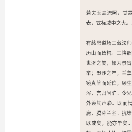
若夫玉毫流照，甘
表，式标域中之大。
有慈恩道场三藏法师
历山而耸构。三恪照
世济之美，郁为景胄
举；聚沙之年，兰薰
镜真筌而延伫，顾生
滓，言归闲旷。令兄
外羡其声彩。既而
庸，腾芬兰室。抗策
既成矣，能亦毕矣