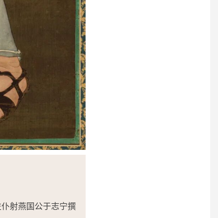
左仆射燕国公于志宁撰