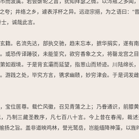
市而波属。若会斲轮之旨，犹知拜瑟之微。以泻瓶之多闻
之夸；井络之乡，遽表浮杯之异。远迩宗挹，为之语曰："
奇士，诚哉此言。
玄籍。名流先达，部执交驰，趋末忘本，摭华捐实，遂有
。或恐传译踳驳，未能筌究，欲穷香象之文，将罄龙宫之
第如遐境。于是背玄灞而延望，指葱山而矫迹。川陆绵长
。游践之处，毕究方言，镌求幽赜，妙穷津会。于是词发
，宝位居尊。载伫风徽，召见青蒲之上；乃眷通识，前膝
思，乃制三藏圣教序，凡七百八十言。今上昔在春闱，裁述
揄扬之旨。盖非道映鸡林，誉光鹫岳，岂能缅降神藻，以旌