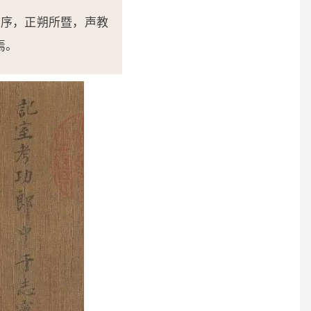
之序，正朔所暨，声教
焉。