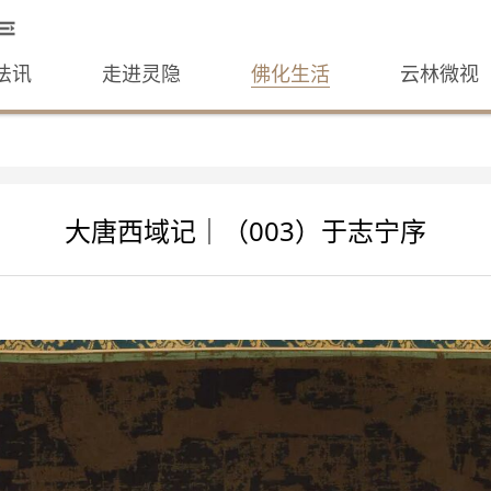
法讯
走进灵隐
佛化生活
云林微视
大唐西域记｜（003）于志宁序