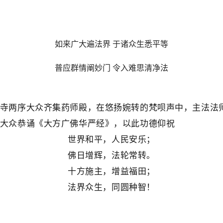
如来广大遍法界 于诸众生悉平等
普应群情阐妙门 令入难思清净法
寺两序大众齐集药师殿，在悠扬婉转的梵呗声中，主法法
大众恭诵《大方广佛华严经》，以此功德仰祝
世界和平，人民安乐；
佛日增辉，法轮常转。
十方施主，增益福田；
法界众生，同圆种智！