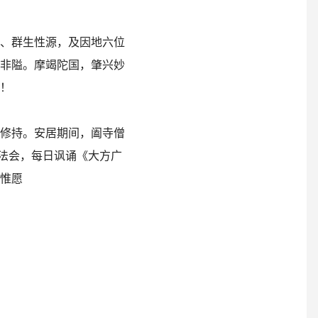
、群生性源，及因地六位
非隘。摩竭陀国，肇兴妙
！
修持。安居期间，阖寺僧
严”法会，每日讽诵《大方广
惟愿