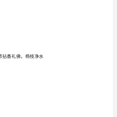
师拈香礼佛，杨枝净水