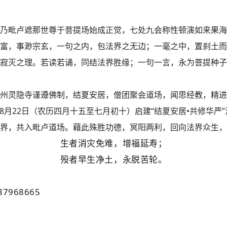
乃毗卢遮那世尊于菩提场始成正觉，七处九会称性顿演如来果海
富，事渺宗玄，一句之内，包法界之无边；一毫之中，置刹土而
寂灭之理。若读若诵，同结法界胜缘；一句一言，永为菩提种子
州灵隐寺谨遵佛制，结夏安居，僧团聚会道场，闻思经教，精进
日至8月22日（农历四月十五至七月初十）启建“结夏安居•共修华
界，共入毗卢道场。藉此殊胜功德，冥阳两利，回向法界众生，
生者消灾免难，增福延寿；
殁者早生净土，永脱苦轮。
7968665